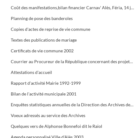
Coût des manifestations,bilan financier Carnav' Alès, Féria, 14 juillet, Estiv' Alès, fête de la châtaigne
Planning de pose des banderoles
Copies d'actes de reprise de vie commune
Textes des publications de mariage
Certificats de vie commune 2002
Courrier au Procureur de la République concernant des projets de mariage dont les dossiers administratifs ne sont pas réglés
Attestations d'accueil
Rapport d'activité Mairie 1992-1999
Bilan de l'activité municipale 2001
Enquêtes statistiques annuelles de la Direction des Archives de France
Voeux adressés au service des Archives
Quelques vers de Alphonse Bonnefoi dit le Raiol
Agenda personnalisé Ville d'Alès 2003