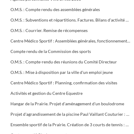
O.M.S. : Compte rendu des assemblées générales
O.M.S. : Subventions et répartitions. Factures. Bilans d'activité Conventions avec la ville
O.M.S. : Courrier. Remise de récompenses
Centre Médico Sportif : Assemblées générales, fonctionnement, projet de contrat, subvention
Compte rendu de la Commission des sports
O.M.S. : Compte-rendu des réunions du Comité Directeur
O.M.S. : Mise à disposition par la ville d'un emploi jeune
Centre Médico Sportif : Planning, confirmation des visites
Activités et gestion du Centre Equestre
Hangar de la Prairie. Projet d'aménagement d'un boulodrome
Projet d'agrandissement de la piscine Paul Vaillant Couturier : 6 plans
Ensemble sportif de la Prairie. Création de 3 courts de tennis : 1ère tranche (1997). Projet d'éclairage (1983)