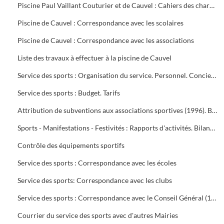
Piscine Paul Vaillant Couturier et de Cauvel : Cahiers des charges signés par les clubs
Piscine de Cauvel : Correspondance avec les scolaires
Piscine de Cauvel : Correspondance avec les associations
Liste des travaux à effectuer à la piscine de Cauvel
Service des sports : Organisation du service. Personnel. Concierges. Notes de service
Service des sports : Budget. Tarifs
Attribution de subventions aux associations sportives (1996). Bilans financiers des clubs (1995-1996)
Sports - Manifestations - Festivités : Rapports d'activités. Bilans financiers
Contrôle des équipements sportifs
Service des sports : Correspondance avec les écoles
Service des sports: Correspondance avec les clubs
Service des sports : Correspondance avec le Conseil Général (1996-1999), Conseil Régional (1996-2000), Préfecture du Gard (1995-1997), Direction Départementale jeunesse et sports (1995-2000)
Courrier du service des sports avec d'autres Mairies