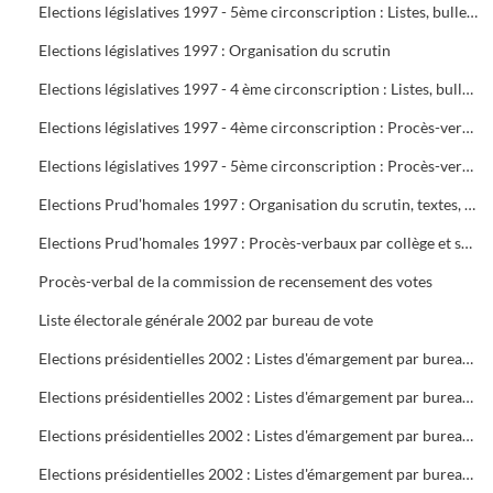
Elections législatives 1997 - 5ème circonscription : Listes, bulletins de vote, délégués et assesseurs
Elections législatives 1997 : Organisation du scrutin
Elections législatives 1997 - 4 ème circonscription : Listes, bulletins de vote, délégués et assesseurs
Elections législatives 1997 - 4ème circonscription : Procès-verbaux
Elections législatives 1997 - 5ème circonscription : Procès-verbaux
Elections Prud'homales 1997 : Organisation du scrutin, textes, représentants des organisations professionnelles et syndicales, délégués, bureaux de vote, tableaux de vote par correspondance
Elections Prud'homales 1997 : Procès-verbaux par collège et section
Procès-verbal de la commission de recensement des votes
Liste électorale générale 2002 par bureau de vote
Elections présidentielles 2002 : Listes d'émargement par bureau de vote : 1 à 5
Elections présidentielles 2002 : Listes d'émargement par bureau de vote : 6 à 10
Elections présidentielles 2002 : Listes d'émargement par bureau de vote : 11 à 16 ( pas de 12 )
Elections présidentielles 2002 : Listes d'émargement par bureau de vote : 17 à 21