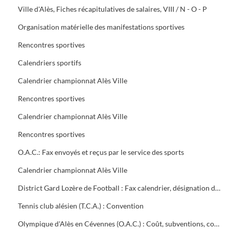
Ville d'Alès, Fiches récapitulatives de salaires, VIII / N - O - P
Organisation matérielle des manifestations sportives
Rencontres sportives
Calendriers sportifs
Calendrier championnat Alès Ville
Rencontres sportives
Calendrier championnat Alès Ville
Rencontres sportives
O.A.C.: Fax envoyés et reçus par le service des sports
Calendrier championnat Alès Ville
District Gard Lozère de Football : Fax calendrier, désignation des terrains
Tennis club alésien (T.C.A.) : Convention
Olympique d'Alès en Cévennes (O.A.C.) : Coût, subventions, contrat d'objectifs, courrier