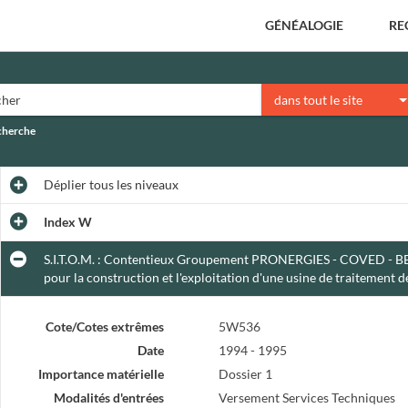
GÉNÉALOGIE
RE
dans tout le site
echerche
Déplier
tous les niveaux
Index W
S.I.T.O.M. : Contentieux Groupement PRONERGIES - COVED - BEC (
pour la construction et l'exploitation d'une usine de traitement
Cote/Cotes extrêmes
5W536
Date
1994 - 1995
Importance matérielle
Dossier 1
Modalités d'entrées
Versement Services Techniques