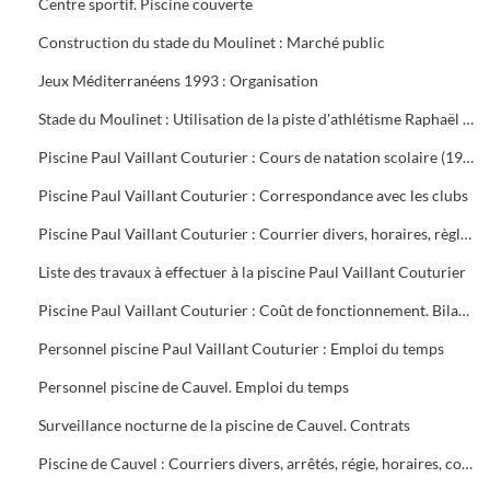
Centre sportif. Piscine couverte
Construction du stade du Moulinet : Marché public
Jeux Méditerranéens 1993 : Organisation
Stade du Moulinet : Utilisation de la piste d'athlétisme Raphaël Pujazon
Piscine Paul Vaillant Couturier : Cours de natation scolaire (1992-1999). Transport des scolaires (1995-1998). Utilisation de la piscine par les scolaires (1997-1998)
Piscine Paul Vaillant Couturier : Correspondance avec les clubs
Piscine Paul Vaillant Couturier : Courrier divers, horaires, règlement des cours, vols, plan d'organisation de secours, accident du 16 juin 1997, procès-verbal de la Commission de Sécurité
Liste des travaux à effectuer à la piscine Paul Vaillant Couturier
Piscine Paul Vaillant Couturier : Coût de fonctionnement. Bilan d'activité
Personnel piscine Paul Vaillant Couturier : Emploi du temps
Personnel piscine de Cauvel. Emploi du temps
Surveillance nocturne de la piscine de Cauvel. Contrats
Piscine de Cauvel : Courriers divers, arrêtés, régie, horaires, convention chèques loisirs temps libre, procès-verbal Commission de sécurité