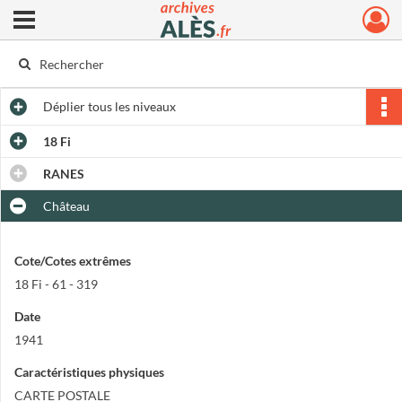
Ouvrir le menu déroulant
Archives municipales d'Alès
Déplier
tous les niveaux
18 Fi
RANES
Château
Cote/Cotes extrêmes
18 Fi - 61 - 319
Date
1941
Caractéristiques physiques
CARTE POSTALE