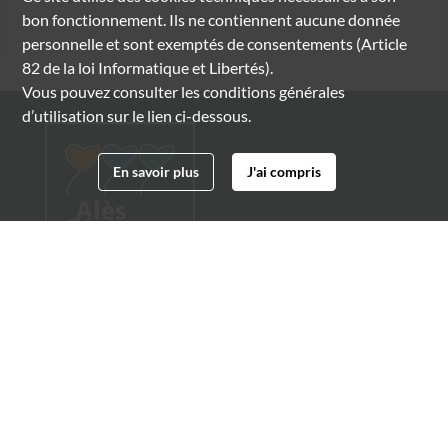
bon fonctionnement. Ils ne contiennent aucune donnée
personnelle et sont exemptés de consentements (Article
82 de la loi Informatique et Libertés).
Vous pouvez consulter les conditions générales
d’utilisation sur le lien ci-dessous.
En savoir plus
J'ai compris
Archives municipales d'Alès
4 boulevard Gambetta
30100 Alès
04 66 54 32 20
archives@ville-ales.fr