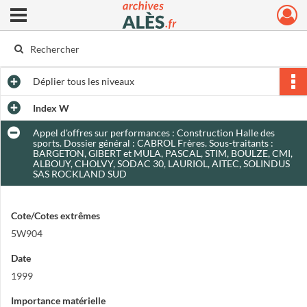
Ouvrir le menu déroulant
Archives municipales d'Alès
Déplier
tous les niveaux
Index W
Appel d'offres sur performances : Construction Halle des
sports. Dossier général : CABROL Frères. Sous-traitants :
BARGETON, GIBERT et MULA, PASCAL, STIM, BOULZE, CMI,
ALBOUY, CHOLVY, SODAC 30, LAURIOL, AITEC, SOLINDUS
SAS ROCKLAND SUD
Cote/Cotes extrêmes
5W904
Date
1999
Importance matérielle