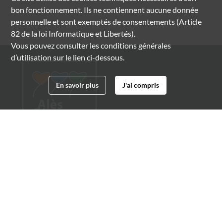
bon fonctionnement. Ils ne contiennent aucune donnée
personnelle et sont exemptés de consentements (Article
82 de la loi Informatique et Libertés).
Vous pouvez consulter les conditions générales
d’utilisation sur le lien ci-dessous.
En savoir plus
J'ai compris
Archives municipales d'Alès
4 boulevard Gambetta
30100 Alès
04 66 54 32 20
archives@ville-ales.fr