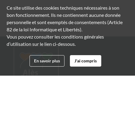
Ce site utilise des
cookies
techniques nécessaires à son
bon fonctionnement. Ils ne contiennent aucune donnée
personnelle et sont exemptés de consentements (Article
82 de la loi Informatique et Libertés).
Vous pouvez consulter les conditions générales
d’utilisation sur le lien ci-dessous.
En savoir plus
J'ai compris
Archives municipales d'Alès
4 boulevard Gambetta
30100 Alès
04 66 54 32 20
archives@ville-ales.fr