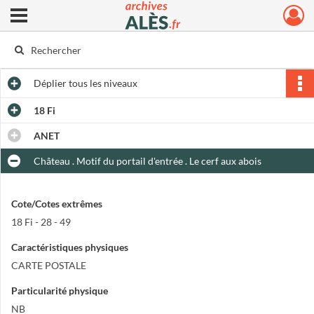
Ouvrir le menu déroulant
Archives municipales d'Alès
Déplier
tous les niveaux
18 Fi
ANET
Château . Motif du portail d'entrée . Le cerf aux abois
Cote/Cotes extrêmes
18 Fi - 28 - 49
Caractéristiques physiques
CARTE POSTALE
Particularité physique
NB