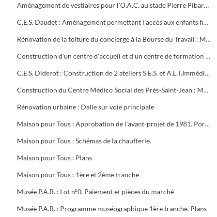
Aménagement de vestiaires pour l'O.A.C. au stade Pierre Pibarot : Estimatif
C.E.S. Daudet : Aménagement permettant l'accès aux enfants handicapés. Projet et marché public
Rénovation de la toiture du concierge à la Bourse du Travail : Marché public
Construction d'un centre d'accueil et d'un centre de formation pour l'O.A.C. Programme
C.E.S. Diderot : Construction de 2 ateliers S.E.S. et A.L.T.Immédiate. Marché public
Construction du Centre Médico Social des Prés-Saint-Jean : Marché public
Rénovation urbaine : Dalle sur voie principale
Maison pour Tous : Approbation de l'avant-projet de 1981. Portrait de Louis Aragon " un éternel printemps ". Calque de l'aménagement intérieur
Maison pour Tous : Schémas de la chaufferie.
Maison pour Tous : Plans
Maison pour Tous : 1ère et 2ème tranche
Musée P.A.B. : Lot n°0. Paiement et pièces du marché
Musée P.A.B. : Programme muséographique 1ère tranche. Plans