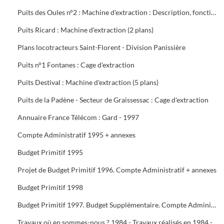
Puits des Oules n°2 : Machine d'extraction : Description, fonctionnement, conduite et entretien : 3 documents
Puits Ricard : Machine d'extraction (2 plans)
Plans locotracteurs Saint-Florent - Division Panissière
Puits n°1 Fontanes : Cage d'extraction
Puits Destival : Machine d'extraction (5 plans)
Puits de la Padène - Secteur de Graissessac : Cage d'extraction
Annuaire France Télécom : Gard - 1997
Compte Administratif 1995 + annexes
Budget Primitif 1995
Projet de Budget Primitif 1996. Compte Administratif + annexes
Budget Primitif 1998
Budget Primitif 1997. Budget Supplémentaire. Compte Administratif + annexes
Travaux où en sommes-nous ? 1984 - Travaux réalisés en 1984 - Programme 1985 - Travaux 1987