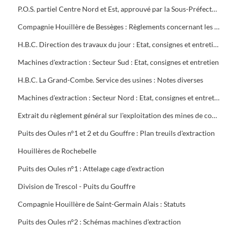
P.O.S. partiel Centre Nord et Est, approuvé par la Sous-Préfecture
Compagnie Houillère de Bessèges : Règlements concernant les ouvriers
H.B.C. Direction des travaux du jour : Etat, consignes et entretien des machines d'extraction
Machines d'extraction : Secteur Sud : Etat, consignes et entretien
H.B.C. La Grand-Combe. Service des usines : Notes diverses
Machines d'extraction : Secteur Nord : Etat, consignes et entretien
Extrait du règlement général sur l'exploitation des mines de combustibles : décret du 13 août 1911 modifié en mai 1931
Puits des Oules n°1 et 2 et du Gouffre : Plan treuils d'extraction
Houillères de Rochebelle
Puits des Oules n°1 : Attelage cage d'extraction
Division de Trescol - Puits du Gouffre
Compagnie Houillère de Saint-Germain Alais : Statuts
Puits des Oules n°2 : Schémas machines d'extraction