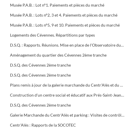
Musée P.A.B. : Lot n°1. Paiements et pièces du marché
Musée P.A.B. : Lots n°2, 3 et 4. Paiements et pièces du marché
Musée P.A.B. : Lots n°5, 9 et 10. Paiements et pièces du marché
Logements des Cévennes. Répartitions par types
D.S.Q. : Rapports. Réunions. Mise en place de l'Observatoire du logement du plan local de l'habitat
Aménagement du quartier des Cévennes 2ème tranche
D.S.Q. des Cévennes 2ème tranche
D.S.Q. des Cévennes 2ème tranche
Plans remis à jour de la galerie marchande du Centr'Alès et du parking
Construction d'un centre social et éducatif aux Prés-Saint-Jean Maison du Moulinet : Marché public (2ème tranche)
D.S.Q. des Cévennes 2ème tranche
Galerie Marchande du Centr'Alès et parking : Visites de contrôle de la commission de sécurité
Centr'Alès : Rapports de la SOCOTEC