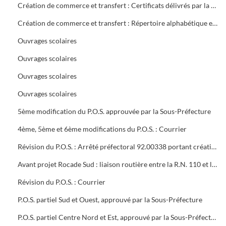
Création de commerce et transfert : Certificats délivrés par la mairie
Création de commerce et transfert : Répertoire alphabétique et chronologique
Ouvrages scolaires
Ouvrages scolaires
Ouvrages scolaires
Ouvrages scolaires
5ème modification du P.O.S. approuvée par la Sous-Préfecture
4ème, 5ème et 6ème modifications du P.O.S. : Courrier
Révision du P.O.S. : Arrêté préfectoral 92.00338 portant création d'utilité publique projet à 2x2 voies R.N.106 entre Alès et Boucoiran
Avant projet Rocade Sud : liaison routière entre la R.N. 110 et la R.N. 106
Révision du P.O.S. : Courrier
P.O.S. partiel Sud et Ouest, approuvé par la Sous-Préfecture
P.O.S. partiel Centre Nord et Est, approuvé par la Sous-Préfecture