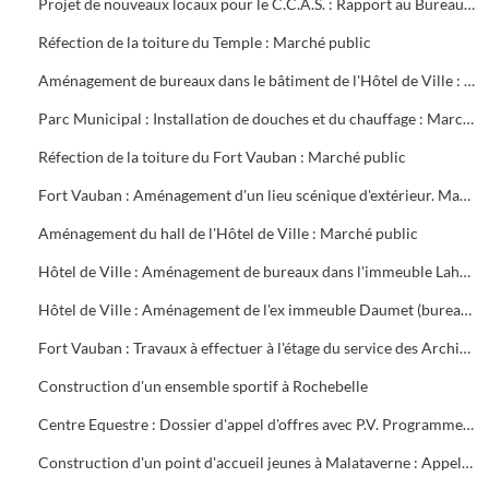
Projet de nouveaux locaux pour le C.C.A.S. : Rapport au Bureau Municipal
Réfection de la toiture du Temple : Marché public
Aménagement de bureaux dans le bâtiment de l'Hôtel de Ville : Marché public
Parc Municipal : Installation de douches et du chauffage : Marché public
Réfection de la toiture du Fort Vauban : Marché public
Fort Vauban : Aménagement d'un lieu scénique d'extérieur. Marché public
Aménagement du hall de l'Hôtel de Ville : Marché public
Hôtel de Ville : Aménagement de bureaux dans l'immeuble Lahondès (3 tranches) : Marché public
Hôtel de Ville : Aménagement de l'ex immeuble Daumet (bureaux du 2ème étage Informatique, cave escalier) : Marché public
Fort Vauban : Travaux à effectuer à l'étage du service des Archives. Liste du mobilier à acheter. Installation du Fonds Ancien de la Bibliothèque
Construction d'un ensemble sportif à Rochebelle
Centre Equestre : Dossier d'appel d'offres avec P.V. Programme du concours. Réunions de chantier
Construction d'un point d'accueil jeunes à Malataverne : Appel d'offres