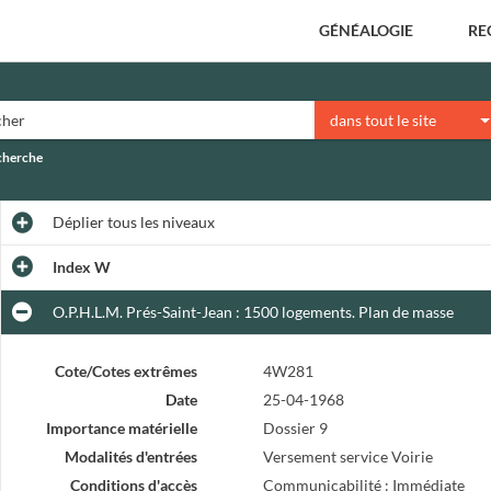
GÉNÉALOGIE
RE
dans tout le site
echerche
Déplier
tous les niveaux
Index W
O.P.H.L.M. Prés-Saint-Jean : 1500 logements. Plan de masse
Cote/Cotes extrêmes
4W281
Date
25-04-1968
Importance matérielle
Dossier 9
Modalités d'entrées
Versement service Voirie
Conditions d'accès
Communicabilité : Immédiate