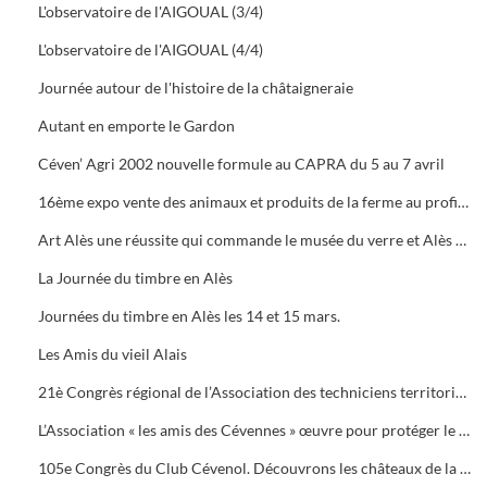
L'observatoire de l'AIGOUAL (3/4)
L'observatoire de l'AIGOUAL (4/4)
Journée autour de l'histoire de la châtaigneraie
Autant en emporte le Gardon
Céven’ Agri 2002 nouvelle formule au CAPRA du 5 au 7 avril
16ème expo vente des animaux et produits de la ferme au profit des orphelins des sapeurs-pompiers aux halles de Bruèges
Art Alès une réussite qui commande le musée du verre et Alès capitale des Cévennes, départ du chemin des verriers.
La Journée du timbre en Alès
Journées du timbre en Alès les 14 et 15 mars.
Les Amis du vieil Alais
21è Congrès régional de l’Association des techniciens territoriaux.
L’Association « les amis des Cévennes » œuvre pour protéger le patrimoine cévenol.
105e Congrès du Club Cévenol. Découvrons les châteaux de la Vaunage