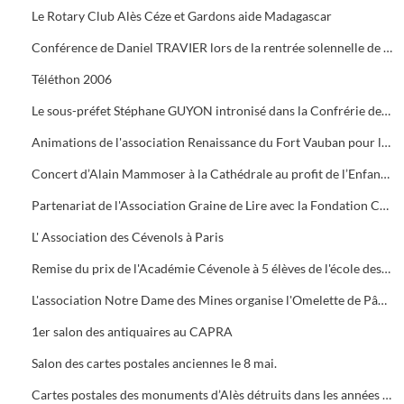
Le Rotary Club Alès Céze et Gardons aide Madagascar
Conférence de Daniel TRAVIER lors de la rentrée solennelle de l'Académie Cévenole
Téléthon 2006
Le sous-préfet Stéphane GUYON intronisé dans la Confrérie des Mange Tripes
Animations de l'association Renaissance du Fort Vauban pour le Téléthon
Concert d’Alain Mammoser à la Cathédrale au profit de l’Enfance Inadaptée.
Partenariat de l'Association Graine de Lire avec la Fondation Crédit Mutuel
L' Association des Cévenols à Paris
Remise du prix de l'Académie Cévenole à 5 élèves de l'école des Mines pour leur travail sur la mine et ses conséquences sur l'économie et les paysages.
L'association Notre Dame des Mines organise l'Omelette de Pâques à l'Ermitage
1er salon des antiquaires au CAPRA
Salon des cartes postales anciennes le 8 mai.
Cartes postales des monuments d’Alès détruits dans les années 1960.