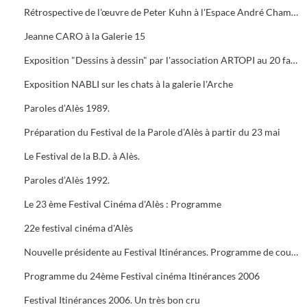
Rétrospective de l'œuvre de Peter Kuhn à l'Espace André Chamson. Exposition consacrée à Vauban à l'OFFICE DE TOURISME. Présentation de saison hors les murs du cratère
Jeanne CARO à la Galerie 15
Exposition "Dessins à dessin" par l'association ARTOPI au 20 faubourg du Soleil
Exposition NABLI sur les chats à la galerie l'Arche
Paroles d’Alès 1989.
Préparation du Festival de la Parole d’Alès à partir du 23 mai
Le Festival de la B.D. à Alès.
Paroles d’Alès 1992.
Le 23 ème Festival Cinéma d'Alès : Programme
22e festival cinéma d'Alès
Nouvelle présidente au Festival Itinérances. Programme de courts métrages de Jacques TATI
Programme du 24ème Festival cinéma Itinérances 2006
Festival Itinérances 2006. Un très bon cru