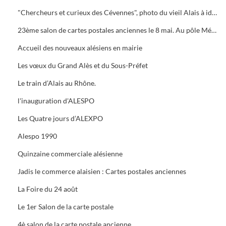
"Chercheurs et curieux des Cévennes", photo du vieil Alais à identifier.
23ème salon de cartes postales anciennes le 8 mai. Au pôle Mécanique grand prix camion
Accueil des nouveaux alésiens en mairie
Les vœux du Grand Alès et du Sous-Préfet
Le train d’Alais au Rhône.
l'inauguration d'ALESPO
Les Quatre jours d’ALEXPO
Alespo 1990
Quinzaine commerciale alésienne
Jadis le commerce alaisien : Cartes postales anciennes
La Foire du 24 août
Le 1er Salon de la carte postale
4è salon de la carte postale ancienne