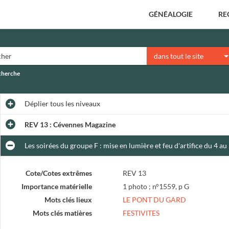
GÉNÉALOGIE
RE
dans tout le site
echerche
Déplier
tous les niveaux
REV 13 : Cévennes Magazine
Les soirées du groupe F : mise en lumière et feu d'artifice du 4 au
Cote/Cotes extrêmes
REV 13
Importance matérielle
1 photo ; n°1559, p G
Mots clés lieux
LE PONT DU GARD
Mots clés matières
FESTIVITES