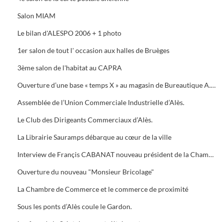
Salon MIAM
Le bilan d'ALESPO 2006 + 1 photo
1er salon de tout l' occasion aux halles de Bruèges
3ème salon de l'habitat au CAPRA
Ouverture d’une base « temps X » au magasin de Bureautique A.M.C., 40 Avenue du Général de Gaule à Alès.
Assemblée de l’Union Commerciale Industrielle d’Alès.
Le Club des Dirigeants Commerciaux d’Alès.
La Librairie Sauramps débarque au cœur de la ville
Interview de Françis CABANAT nouveau président de la Chambre de Commerce
Ouverture du nouveau "Monsieur Bricolage"
La Chambre de Commerce et le commerce de proximité
Sous les ponts d’Alès coule le Gardon.