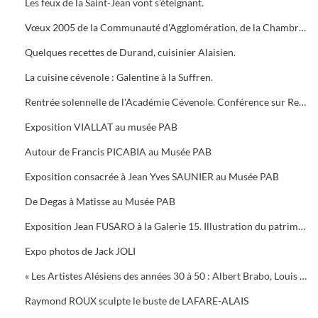
Les feux de la Saint-Jean vont s’éteignant.
Vœux 2005 de la Communauté d'Agglomération, de la Chambre de Commerce, 5 bougies pour la Médiathèque
Quelques recettes de Durand, cuisinier Alaisien.
La cuisine cévenole : Galentine à la Suffren.
Rentrée solennelle de l'Académie Cévenole. Conférence sur Renoir et Albert ANDRE, une amitié (1894-1919)
Exposition VIALLAT au musée PAB
Autour de Francis PICABIA au Musée PAB
Exposition consacrée à Jean Yves SAUNIER au Musée PAB
De Degas à Matisse au Musée PAB
Exposition Jean FUSARO à la Galerie 15. Illustration du patrimoine alésien
Expo photos de Jack JOLI
« Les Artistes Alésiens des années 30 à 50 : Albert Brabo, Louis Cabanes, Louis Arcaix et René Aberlenc » par Annie Corbier
Raymond ROUX sculpte le buste de LAFARE-ALAIS