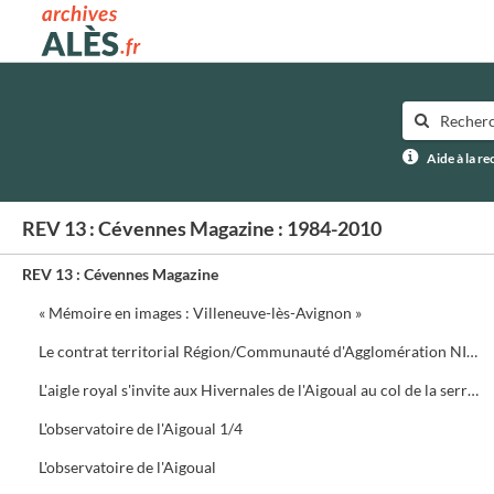
Archives municipales d'Alès
Aide à la r
REV 13 : Cévennes Magazine : 1984-2010
REV 13 : Cévennes Magazine
« Mémoire en images : Villeneuve-lès-Avignon »
Le contrat territorial Région/Communauté d'Agglomération NIMES Métropole
L'aigle royal s'invite aux Hivernales de l'Aigoual au col de la serreyrède. Programme de la journée
L'observatoire de l'Aigoual 1/4
L'observatoire de l'Aigoual