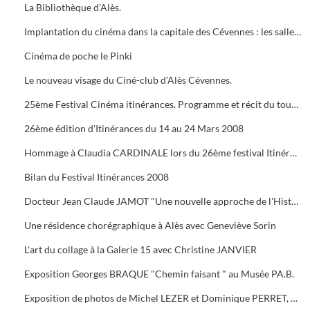
La Bibliothèque d’Alès.
Implantation du cinéma dans la capitale des Cévennes : les salles du début du siècle à nos jours.
Cinéma de poche le Pinki
Le nouveau visage du Ciné-club d’Alès Cévennes.
25ème Festival Cinéma itinérances. Programme et récit du tournage dans les cévennes d' "Un homme de trop"
26ème édition d'Itinérances du 14 au 24 Mars 2008
Hommage à Claudia CARDINALE lors du 26ème festival Itinérances. En photo avec Max ROUSTAN, Maire
Bilan du Festival Itinérances 2008
Docteur Jean Claude JAMOT "Une nouvelle approche de l'Histoire et de l'Archéologie appliquée aux Celtes
Une résidence chorégraphique à Alès avec Geneviève Sorin
L'art du collage à la Galerie 15 avec Christine JANVIER
Exposition Georges BRAQUE "Chemin faisant " au Musée PA.B.
Exposition de photos de Michel LEZER et Dominique PERRET, de peintures de Monique SANTORO à l'OFFICE DE TOURISME pour la Féria d'Alès