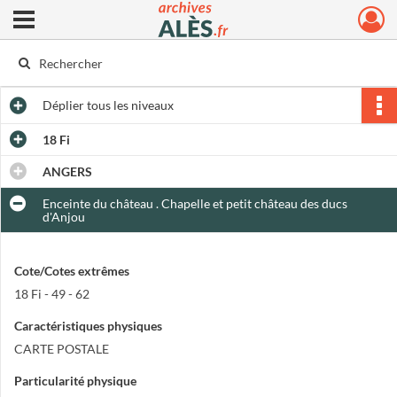
Ouvrir le menu déroulant
Archives municipales d'Alès
Déplier
tous les niveaux
18 Fi
ANGERS
Enceinte du château . Chapelle et petit château des ducs
d'Anjou
Cote/Cotes extrêmes
18 Fi - 49 - 62
Caractéristiques physiques
CARTE POSTALE
Particularité physique