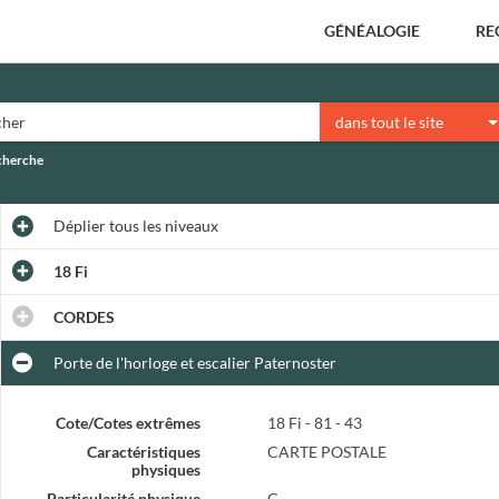
GÉNÉALOGIE
RE
dans tout le site
echerche
Déplier
tous les niveaux
18 Fi
CORDES
Porte de l'horloge et escalier Paternoster
Cote/Cotes extrêmes
18 Fi - 81 - 43
Caractéristiques
CARTE POSTALE
physiques
Particularité physique
C