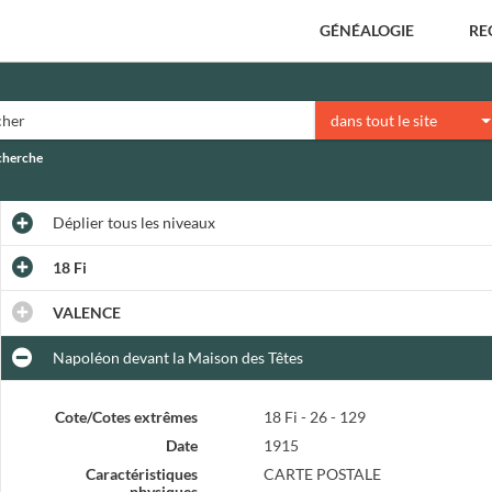
GÉNÉALOGIE
RE
dans tout le site
echerche
Déplier
tous les niveaux
18 Fi
VALENCE
Napoléon devant la Maison des Têtes
Cote/Cotes extrêmes
18 Fi - 26 - 129
Date
1915
Caractéristiques
CARTE POSTALE
physiques