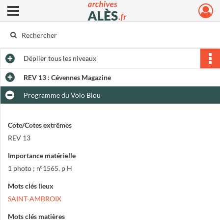
Ouvrir le menu déroulant
Archives municipales d'Alès
Déplier
tous les niveaux
REV 13 : Cévennes Magazine
Programme du Volo Biou
Cote/Cotes extrêmes
REV 13
Importance matérielle
1 photo ; n°1565, p H
Mots clés lieux
SAINT-AMBROIX
Mots clés matières