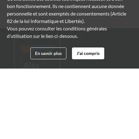
bon fonctionnement. Ils ne contiennent aucune donnée
personnelle et sont exemptés de consentements (Article
82 de la loi Informatique et Libertés).
Vous pouvez consulter les conditions générales
d’utilisation sur le lien ci-dessous.
En savoir plus
J'ai compris
Archives municipales d'Alès
4 boulevard Gambetta
30100 Alès
04 66 54 32 20
archives@ville-ales.fr