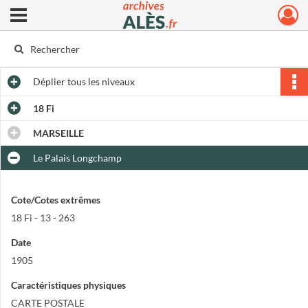
Ouvrir le menu déroulant
Archives municipales d'Alès
Déplier
tous les niveaux
18 Fi
MARSEILLE
Le Palais Longchamp
Cote/Cotes extrêmes
18 Fi - 13 - 263
Date
1905
Caractéristiques physiques
CARTE POSTALE