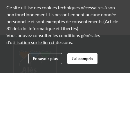
Ce site utilise des
cookies
techniques nécessaires à son
bon fonctionnement. Ils ne contiennent aucune donnée
personnelle et sont exemptés de consentements (Article
82 de la loi Informatique et Libertés).
Vous pouvez consulter les conditions générales
d’utilisation sur le lien ci-dessous.
En savoir plus
J'ai compris
Archives municipales d'Alès
4 boulevard Gambetta
30100 Alès
04 66 54 32 20
archives@ville-ales.fr