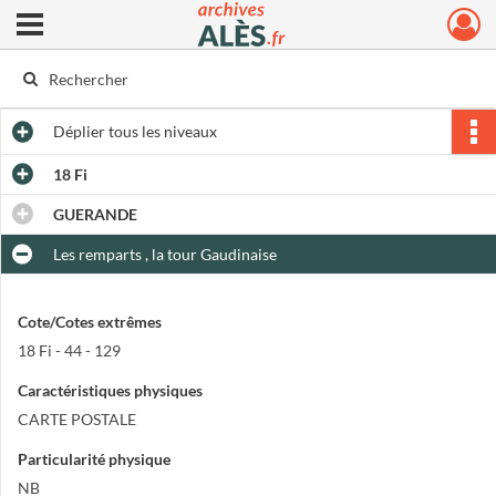
Ouvrir le menu déroulant
Archives municipales d'Alès
Déplier
tous les niveaux
18 Fi
GUERANDE
Les remparts , la tour Gaudinaise
Cote/Cotes extrêmes
18 Fi - 44 - 129
Caractéristiques physiques
CARTE POSTALE
Particularité physique
NB