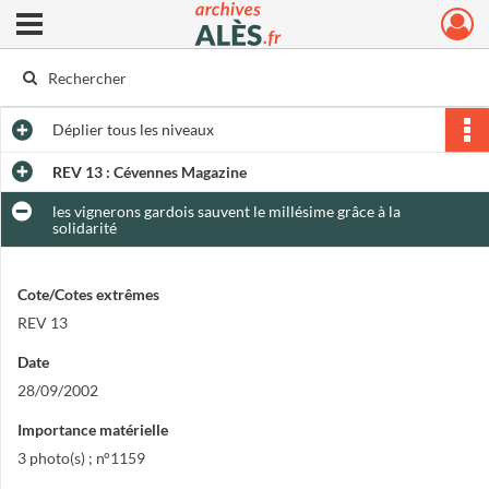
Ouvrir le menu déroulant
Archives municipales d'Alès
Déplier
tous les niveaux
REV 13 : Cévennes Magazine
les vignerons gardois sauvent le millésime grâce à la
solidarité
Cote/Cotes extrêmes
REV 13
Date
28/09/2002
Importance matérielle
3 photo(s) ; n°1159