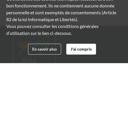
bon fonctionnement. Ils ne contiennent aucune donnée
personnelle et sont exemptés de consentements (Article
82 de la loi Informatique et Libertés).
Vous pouvez consulter les conditions générales
d’utilisation sur le lien ci-dessous.
En savoir plus
J'ai compris
Archives municipales d'Alès
4 boulevard Gambetta
30100 Alès
04 66 54 32 20
archives@ville-ales.fr