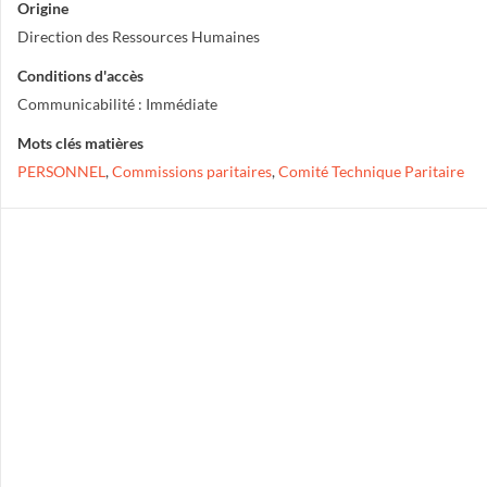
Origine
Direction des Ressources Humaines
Conditions d'accès
Communicabilité : Immédiate
Mots clés matières
PERSONNEL
,
Commissions paritaires
,
Comité Technique Paritaire