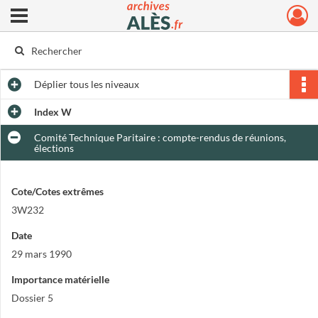
Ouvrir le menu déroulant
Archives municipales d'Alès
Déplier
tous les niveaux
Index W
Comité Technique Paritaire : compte-rendus de réunions,
élections
Cote/Cotes extrêmes
3W232
Date
29 mars 1990
Importance matérielle
Dossier 5