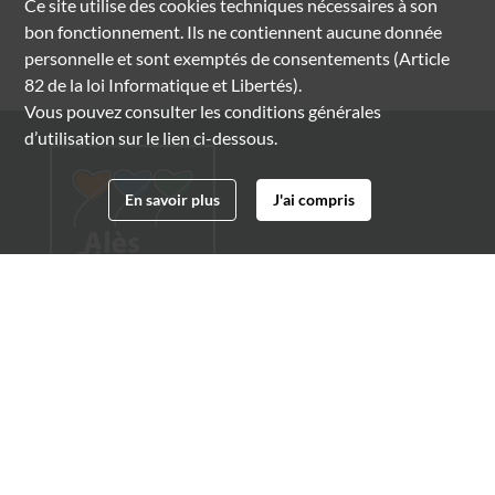
Ce site utilise des
cookies
techniques nécessaires à son
bon fonctionnement. Ils ne contiennent aucune donnée
personnelle et sont exemptés de consentements (Article
82 de la loi Informatique et Libertés).
Vous pouvez consulter les conditions générales
d’utilisation sur le lien ci-dessous.
En savoir plus
J'ai compris
Archives municipales d'Alès
4 boulevard Gambetta
30100 Alès
04 66 54 32 20
archives@ville-ales.fr