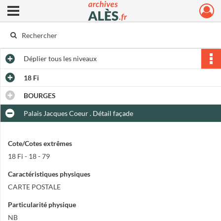
Ouvrir le menu déroulant
Archives municipales d'Alès
Déplier
tous les niveaux
18 Fi
BOURGES
Palais Jacques Coeur . Détail façade
Cote/Cotes extrêmes
18 Fi - 18 - 79
Caractéristiques physiques
CARTE POSTALE
Particularité physique
NB