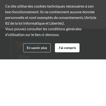
Ce site utilise des
cookies
techniques nécessaires à son
bon fonctionnement. Ils ne contiennent aucune donnée
personnelle et sont exemptés de consentements (Article
82 de la loi Informatique et Libertés).
Vous pouvez consulter les conditions générales
d’utilisation sur le lien ci-dessous.
En savoir plus
J'ai compris
Archives municipales d'Alès
4 boulevard Gambetta
30100 Alès
04 66 54 32 20
archives@ville-ales.fr