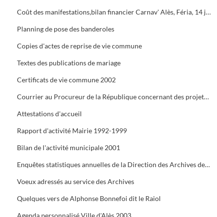
Coût des manifestations,bilan financier Carnav' Alès, Féria, 14 juillet, Estiv' Alès, fête de la châtaigne
Planning de pose des banderoles
Copies d'actes de reprise de vie commune
Textes des publications de mariage
Certificats de vie commune 2002
Courrier au Procureur de la République concernant des projets de mariage dont les dossiers administratifs ne sont pas réglés
Attestations d'accueil
Rapport d'activité Mairie 1992-1999
Bilan de l'activité municipale 2001
Enquêtes statistiques annuelles de la Direction des Archives de France
Voeux adressés au service des Archives
Quelques vers de Alphonse Bonnefoi dit le Raiol
Agenda personnalisé Ville d'Alès 2003