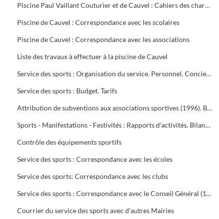
Piscine Paul Vaillant Couturier et de Cauvel : Cahiers des charges signés par les clubs
Piscine de Cauvel : Correspondance avec les scolaires
Piscine de Cauvel : Correspondance avec les associations
Liste des travaux à effectuer à la piscine de Cauvel
Service des sports : Organisation du service. Personnel. Concierges. Notes de service
Service des sports : Budget. Tarifs
Attribution de subventions aux associations sportives (1996). Bilans financiers des clubs (1995-1996)
Sports - Manifestations - Festivités : Rapports d'activités. Bilans financiers
Contrôle des équipements sportifs
Service des sports : Correspondance avec les écoles
Service des sports: Correspondance avec les clubs
Service des sports : Correspondance avec le Conseil Général (1996-1999), Conseil Régional (1996-2000), Préfecture du Gard (1995-1997), Direction Départementale jeunesse et sports (1995-2000)
Courrier du service des sports avec d'autres Mairies