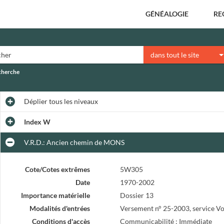
GÉNÉALOGIE
RE
dans tout le site
echerche
Déplier
tous les niveaux
Index W
V.R.D.: Ancien chemin de MONS
Cote/Cotes extrêmes
5W305
Date
1970-2002
Importance matérielle
Dossier 13
Modalités d'entrées
Versement n° 25-2003, service Vo
Conditions d'accès
Communicabilité : Immédiate