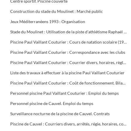
Centre sportif. Piscine couverte
Construction du stade du Moulinet : Marché public
Jeux Méditerranéens 1993 : Organisation
Stade du Moulinet : Utilisation de la piste d'athlétisme Raphaël Pujazon
Piscine Paul Vaillant Couturier : Cours de natation scolaire (1992-1999). Transport des scolaires (1995-1998). Utilisation de la piscine par les scolaires (1997-1998)
Piscine Paul Vaillant Couturier : Correspondance avec les clubs
Piscine Paul Vaillant Couturier : Courrier divers, horaires, règlement des cours, vols, plan d'organisation de secours, accident du 16 juin 1997, procès-verbal de la Commission de Sécurité
Liste des travaux à effectuer à la piscine Paul Vaillant Couturier
Piscine Paul Vaillant Couturier : Coût de fonctionnement. Bilan d'activité
Personnel piscine Paul Vaillant Couturier : Emploi du temps
Personnel piscine de Cauvel. Emploi du temps
Surveillance nocturne de la piscine de Cauvel. Contrats
Piscine de Cauvel : Courriers divers, arrêtés, régie, horaires, convention chèques loisirs temps libre, procès-verbal Commission de sécurité