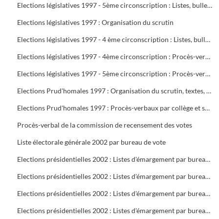
Elections législatives 1997 - 5ème circonscription : Listes, bulletins de vote, délégués et assesseurs
Elections législatives 1997 : Organisation du scrutin
Elections législatives 1997 - 4 ème circonscription : Listes, bulletins de vote, délégués et assesseurs
Elections législatives 1997 - 4ème circonscription : Procès-verbaux
Elections législatives 1997 - 5ème circonscription : Procès-verbaux
Elections Prud'homales 1997 : Organisation du scrutin, textes, représentants des organisations professionnelles et syndicales, délégués, bureaux de vote, tableaux de vote par correspondance
Elections Prud'homales 1997 : Procès-verbaux par collège et section
Procès-verbal de la commission de recensement des votes
Liste électorale générale 2002 par bureau de vote
Elections présidentielles 2002 : Listes d'émargement par bureau de vote : 1 à 5
Elections présidentielles 2002 : Listes d'émargement par bureau de vote : 6 à 10
Elections présidentielles 2002 : Listes d'émargement par bureau de vote : 11 à 16 ( pas de 12 )
Elections présidentielles 2002 : Listes d'émargement par bureau de vote : 17 à 21