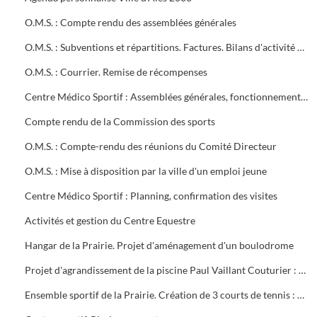
O.M.S. : Compte rendu des assemblées générales
O.M.S. : Subventions et répartitions. Factures. Bilans d'activité Conventions avec la ville
O.M.S. : Courrier. Remise de récompenses
Centre Médico Sportif : Assemblées générales, fonctionnement, projet de contrat, subvention
Compte rendu de la Commission des sports
O.M.S. : Compte-rendu des réunions du Comité Directeur
O.M.S. : Mise à disposition par la ville d'un emploi jeune
Centre Médico Sportif : Planning, confirmation des visites
Activités et gestion du Centre Equestre
Hangar de la Prairie. Projet d'aménagement d'un boulodrome
Projet d'agrandissement de la piscine Paul Vaillant Couturier : 6 plans
Ensemble sportif de la Prairie. Création de 3 courts de tennis : 1ère tranche (1997). Projet d'éclairage (1983)