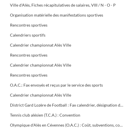
Ville d'Alès, Fiches récapitulatives de salaires, VIII / N - O - P
Organisation matérielle des manifestations sportives
Rencontres sportives
Calendriers sportifs
Calendrier championnat Alès Ville
Rencontres sportives
Calendrier championnat Alès Ville
Rencontres sportives
O.A.C.: Fax envoyés et reçus par le service des sports
Calendrier championnat Alès Ville
District Gard Lozère de Football : Fax calendrier, désignation des terrains
Tennis club alésien (T.C.A.) : Convention
Olympique d'Alès en Cévennes (O.A.C.) : Coût, subventions, contrat d'objectifs, courrier