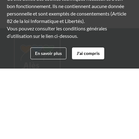
bon fonctionnement. Ils ne contiennent aucune donnée
personnelle et sont exemptés de consentements (Article
82 de la loi Informatique et Libertés).
Vous pouvez consulter les conditions générales
d’utilisation sur le lien ci-dessous.
En savoir plus
J'ai compris
Archives municipales d'Alès
4 boulevard Gambetta
30100 Alès
04 66 54 32 20
archives@ville-ales.fr