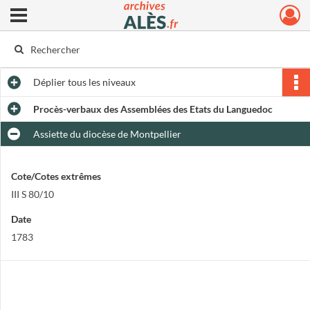
Ouvrir le menu déroulant
Archives municipales d'Alès
Déplier
tous les niveaux
Procès-verbaux des Assemblées des Etats du Languedoc
Assiette du diocèse de Montpellier
Cote/Cotes extrêmes
III S 80/10
Date
1783