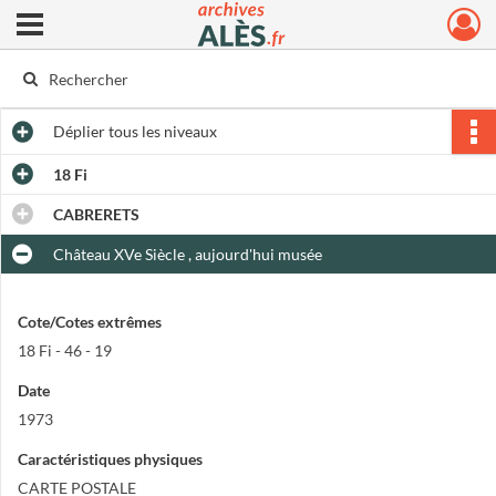
Ouvrir le menu déroulant
Archives municipales d'Alès
Déplier
tous les niveaux
18 Fi
CABRERETS
Château XVe Siècle , aujourd'hui musée
Cote/Cotes extrêmes
18 Fi - 46 - 19
Date
1973
Caractéristiques physiques
CARTE POSTALE