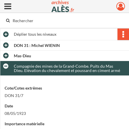
Ouvrir le menu déroulant
Archives municipales d'Alès
Déplier
tous les niveaux
DON 31 : Michel WIENIN
Mas-Dieu
Compagnie des mines de la Grand-Combe. Puits du Mas
Dieu. Elévation du chevalement et poussard en ciment armé
Cote/Cotes extrêmes
DON 31/7
Date
08/05/1923
Importance matérielle