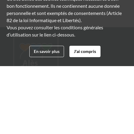
bon fonctionnement. Ils ne contiennent aucune donnée
personnelle et sont exemptés de consentements (Article
82 de la loi Informatique et Libertés).
Vous pouvez consulter les conditions générales
d’utilisation sur le lien ci-dessous.
En savoir plus
J'ai compris
Archives municipales d'Alès
4 boulevard Gambetta
30100 Alès
04 66 54 32 20
archives@ville-ales.fr