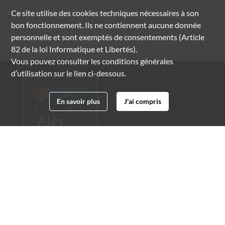
Ce site utilise des
cookies
techniques nécessaires à son
bon fonctionnement. Ils ne contiennent aucune donnée
personnelle et sont exemptés de consentements (Article
82 de la loi Informatique et Libertés).
Vous pouvez consulter les conditions générales
d’utilisation sur le lien ci-dessous.
En savoir plus
J'ai compris
Archives municipales d'Alès
4 boulevard Gambetta
30100 Alès
04 66 54 32 20
archives@ville-ales.fr