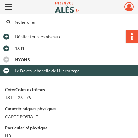
Ouvrir le menu déroulant
Archives municipales d'Alès
Déplier
tous les niveaux
18 Fi
NYONS
Le Deves , chapelle de l'Hermitage
Cote/Cotes extrêmes
18 Fi - 26 - 75
Caractéristiques physiques
CARTE POSTALE
Particularité physique
NB