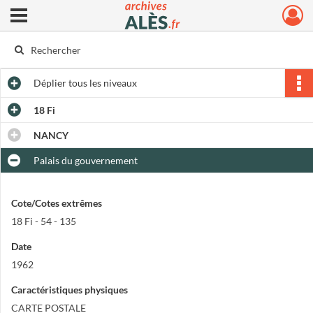
Ouvrir le menu déroulant
Archives municipales d'Alès
Déplier
tous les niveaux
18 Fi
NANCY
Palais du gouvernement
Cote/Cotes extrêmes
18 Fi - 54 - 135
Date
1962
Caractéristiques physiques
CARTE POSTALE