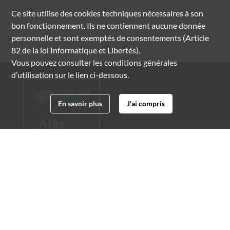
Ce site utilise des
cookies
techniques nécessaires à son
bon fonctionnement. Ils ne contiennent aucune donnée
personnelle et sont exemptés de consentements (Article
82 de la loi Informatique et Libertés).
Vous pouvez consulter les conditions générales
d’utilisation sur le lien ci-dessous.
En savoir plus
J'ai compris
Archives municipales d'Alès
4 boulevard Gambetta
30100 Alès
04 66 54 32 20
archives@ville-ales.fr