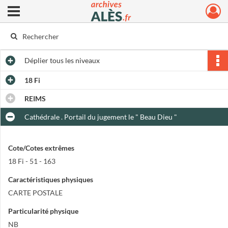
Ouvrir le menu déroulant
Archives municipales d'Alès
Déplier
tous les niveaux
18 Fi
REIMS
Cathédrale . Portail du jugement le " Beau Dieu "
Cote/Cotes extrêmes
18 Fi - 51 - 163
Caractéristiques physiques
CARTE POSTALE
Particularité physique
NB