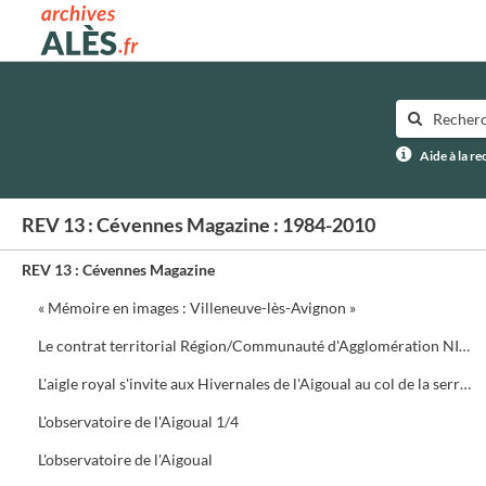
Archives municipales d'Alès
Aide à la r
REV 13 : Cévennes Magazine : 1984-2010
REV 13 : Cévennes Magazine
« Mémoire en images : Villeneuve-lès-Avignon »
Le contrat territorial Région/Communauté d'Agglomération NIMES Métropole
L'aigle royal s'invite aux Hivernales de l'Aigoual au col de la serreyrède. Programme de la journée
L'observatoire de l'Aigoual 1/4
L'observatoire de l'Aigoual