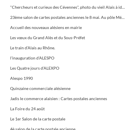
"Chercheurs et curieux des Cévennes", photo du vieil Alais à identifier.
23ème salon de cartes postales anciennes le 8 mai. Au pôle Mécanique grand prix camion
Accueil des nouveaux alésiens en mairie
Les vœux du Grand Alès et du Sous-Préfet
Le train d’Alais au Rhône.
l'inauguration d'ALESPO
Les Quatre jours d’ALEXPO
Alespo 1990
Quinzaine commerciale alésienne
Jadis le commerce alaisien : Cartes postales anciennes
La Foire du 24 août
Le 1er Salon de la carte postale
4è salon de la carte postale ancienne