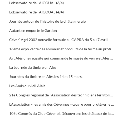
L'observatoire de l'AIGOUAL (3/4)
L'observatoire de l'AIGOUAL (4/4)
Journée autour de l'histoire de la châtaigneraie
Autant en emporte le Gardon
Céven’ Agri 2002 nouvelle formule au CAPRA du 5 au 7 avril
16ème expo vente des animaux et produits de la ferme au profit des orphelins des sapeurs-pompiers aux halles de Bruèges
Art Alès une réussite qui commande le musée du verre et Alès capitale des Cévennes, départ du chemin des verriers.
La Journée du timbre en Alès
Journées du timbre en Alès les 14 et 15 mars.
Les Amis du vieil Alais
21è Congrès régional de l’Association des techniciens territoriaux.
L’Association « les amis des Cévennes » œuvre pour protéger le patrimoine cévenol.
105e Congrès du Club Cévenol. Découvrons les châteaux de la Vaunage