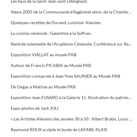
Les feux de la Saint-Jean vont s’éteignant.
Vœux 2005 de la Communauté d'Agglomération, de la Chambre de Commerce, 5 bougies pour la Médiathèque
Quelques recettes de Durand, cuisinier Alaisien.
La cuisine cévenole : Galentine à la Suffren.
Rentrée solennelle de l'Académie Cévenole. Conférence sur Renoir et Albert ANDRE, une amitié (1894-1919)
Exposition VIALLAT au musée PAB
Autour de Francis PICABIA au Musée PAB
Exposition consacrée à Jean Yves SAUNIER au Musée PAB
De Degas à Matisse au Musée PAB
Exposition Jean FUSARO à la Galerie 15. Illustration du patrimoine alésien
Expo photos de Jack JOLI
« Les Artistes Alésiens des années 30 à 50 : Albert Brabo, Louis Cabanes, Louis Arcaix et René Aberlenc » par Annie Corbier
Raymond ROUX sculpte le buste de LAFARE-ALAIS