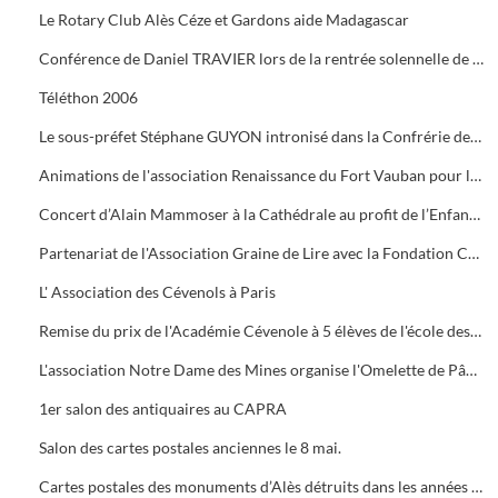
Le Rotary Club Alès Céze et Gardons aide Madagascar
Conférence de Daniel TRAVIER lors de la rentrée solennelle de l'Académie Cévenole
Téléthon 2006
Le sous-préfet Stéphane GUYON intronisé dans la Confrérie des Mange Tripes
Animations de l'association Renaissance du Fort Vauban pour le Téléthon
Concert d’Alain Mammoser à la Cathédrale au profit de l’Enfance Inadaptée.
Partenariat de l'Association Graine de Lire avec la Fondation Crédit Mutuel
L' Association des Cévenols à Paris
Remise du prix de l'Académie Cévenole à 5 élèves de l'école des Mines pour leur travail sur la mine et ses conséquences sur l'économie et les paysages.
L'association Notre Dame des Mines organise l'Omelette de Pâques à l'Ermitage
1er salon des antiquaires au CAPRA
Salon des cartes postales anciennes le 8 mai.
Cartes postales des monuments d’Alès détruits dans les années 1960.