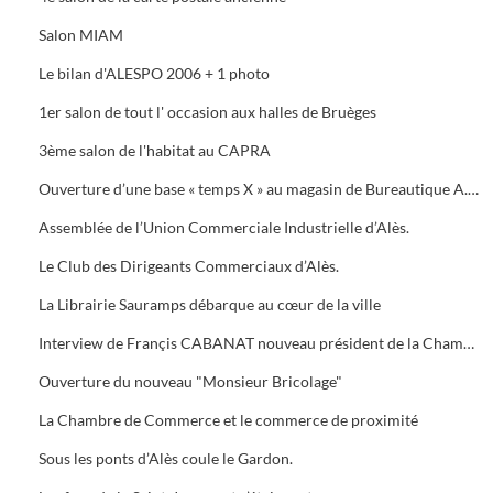
Salon MIAM
Le bilan d'ALESPO 2006 + 1 photo
1er salon de tout l' occasion aux halles de Bruèges
3ème salon de l'habitat au CAPRA
Ouverture d’une base « temps X » au magasin de Bureautique A.M.C., 40 Avenue du Général de Gaule à Alès.
Assemblée de l’Union Commerciale Industrielle d’Alès.
Le Club des Dirigeants Commerciaux d’Alès.
La Librairie Sauramps débarque au cœur de la ville
Interview de Françis CABANAT nouveau président de la Chambre de Commerce
Ouverture du nouveau "Monsieur Bricolage"
La Chambre de Commerce et le commerce de proximité
Sous les ponts d’Alès coule le Gardon.