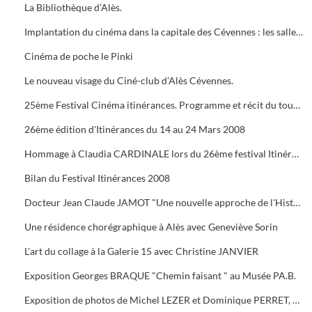
La Bibliothèque d’Alès.
Implantation du cinéma dans la capitale des Cévennes : les salles du début du siècle à nos jours.
Cinéma de poche le Pinki
Le nouveau visage du Ciné-club d’Alès Cévennes.
25ème Festival Cinéma itinérances. Programme et récit du tournage dans les cévennes d' "Un homme de trop"
26ème édition d'Itinérances du 14 au 24 Mars 2008
Hommage à Claudia CARDINALE lors du 26ème festival Itinérances. En photo avec Max ROUSTAN, Maire
Bilan du Festival Itinérances 2008
Docteur Jean Claude JAMOT "Une nouvelle approche de l'Histoire et de l'Archéologie appliquée aux Celtes
Une résidence chorégraphique à Alès avec Geneviève Sorin
L'art du collage à la Galerie 15 avec Christine JANVIER
Exposition Georges BRAQUE "Chemin faisant " au Musée PA.B.
Exposition de photos de Michel LEZER et Dominique PERRET, de peintures de Monique SANTORO à l'OFFICE DE TOURISME pour la Féria d'Alès