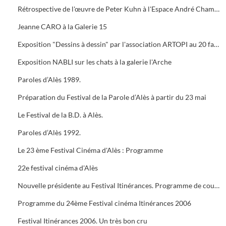
Rétrospective de l'œuvre de Peter Kuhn à l'Espace André Chamson. Exposition consacrée à Vauban à l'OFFICE DE TOURISME. Présentation de saison hors les murs du cratère
Jeanne CARO à la Galerie 15
Exposition "Dessins à dessin" par l'association ARTOPI au 20 faubourg du Soleil
Exposition NABLI sur les chats à la galerie l'Arche
Paroles d’Alès 1989.
Préparation du Festival de la Parole d’Alès à partir du 23 mai
Le Festival de la B.D. à Alès.
Paroles d’Alès 1992.
Le 23 ème Festival Cinéma d'Alès : Programme
22e festival cinéma d'Alès
Nouvelle présidente au Festival Itinérances. Programme de courts métrages de Jacques TATI
Programme du 24ème Festival cinéma Itinérances 2006
Festival Itinérances 2006. Un très bon cru