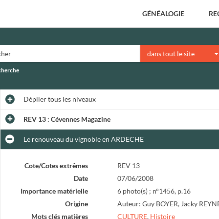
GÉNÉALOGIE
RE
dans tout le site
echerche
Déplier
tous les niveaux
REV 13 : Cévennes Magazine
Le renouveau du vignoble en ARDECHE
Cote/Cotes extrêmes
REV 13
Date
07/06/2008
Importance matérielle
6 photo(s) ; n°1456, p.16
Origine
Auteur: Guy BOYER, Jacky REYN
Mots clés matières
CULTURE
,
Histoire