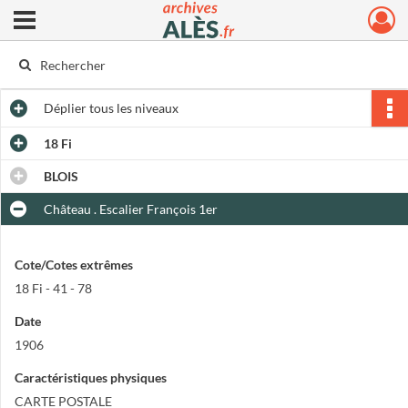
Ouvrir le menu déroulant
Archives municipales d'Alès
Déplier
tous les niveaux
18 Fi
BLOIS
Château . Escalier François 1er
Cote/Cotes extrêmes
18 Fi - 41 - 78
Date
1906
Caractéristiques physiques
CARTE POSTALE