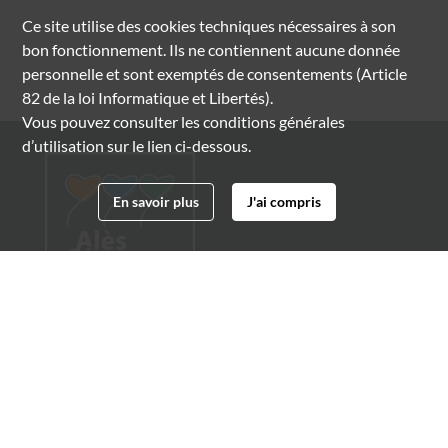
Ce site utilise des
cookies
techniques nécessaires à son
bon fonctionnement. Ils ne contiennent aucune donnée
personnelle et sont exemptés de consentements (Article
82 de la loi Informatique et Libertés).
Vous pouvez consulter les conditions générales
d’utilisation sur le lien ci-dessous.
En savoir plus
J'ai compris
Archives municipales d'Alès
4 boulevard Gambetta
30100 Alès
04 66 54 32 20
archives@ville-ales.fr