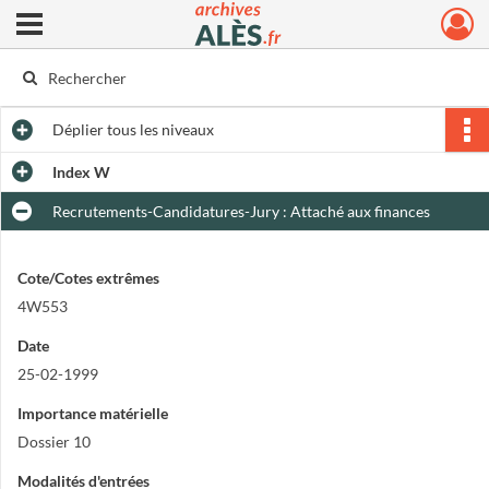
Ouvrir le menu déroulant
Archives municipales d'Alès
Déplier
tous les niveaux
Index W
Recrutements-Candidatures-Jury : Attaché aux finances
Cote/Cotes extrêmes
4W553
Date
25-02-1999
Importance matérielle
Dossier 10
Modalités d'entrées