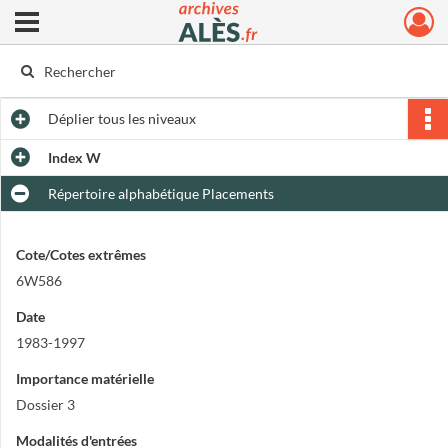
Ouvrir le menu déroulant
Archives municipales d'Alès
Déplier
tous les niveaux
Index W
Répertoire alphabétique Placements
Cote/Cotes extrêmes
6W586
Date
1983-1997
Importance matérielle
Dossier 3
Modalités d'entrées