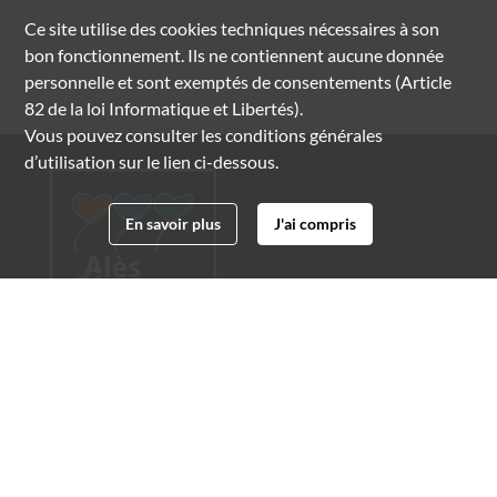
Ce site utilise des
cookies
techniques nécessaires à son
bon fonctionnement. Ils ne contiennent aucune donnée
personnelle et sont exemptés de consentements (Article
82 de la loi Informatique et Libertés).
Vous pouvez consulter les conditions générales
d’utilisation sur le lien ci-dessous.
En savoir plus
J'ai compris
Archives municipales d'Alès
4 boulevard Gambetta
30100 Alès
04 66 54 32 20
archives@ville-ales.fr