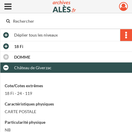
Ouvrir le menu déroulant
Archives municipales d'Alès
Déplier
tous les niveaux
18 Fi
DOMME
Château de Giverzac
Cote/Cotes extrêmes
18 Fi - 24 - 119
Caractéristiques physiques
CARTE POSTALE
Particularité physique
NB