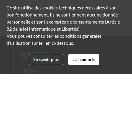
Ce site utilise des
cookies
techniques nécessaires à son
bon fonctionnement. Ils ne contiennent aucune donnée
personnelle et sont exemptés de consentements (Article
82 de la loi Informatique et Libertés).
Vous pouvez consulter les conditions générales
d’utilisation sur le lien ci-dessous.
En savoir plus
J'ai compris
Archives municipales d'Alès
4 boulevard Gambetta
30100 Alès
04 66 54 32 20
archives@ville-ales.fr