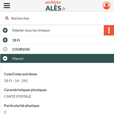
Ouvrir le menu déroulant
Archives municipales d'Alès
Déplier
tous les niveaux
18 Fi
COURSON
Manoir
Cote/Cotes extrêmes
18 Fi - 14 - 241
Caractéristiques physiques
CARTE POSTALE
Particularité physique
C