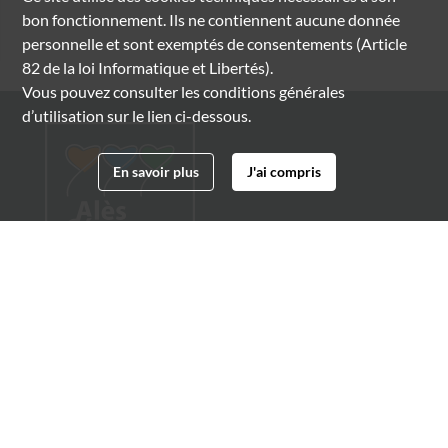
bon fonctionnement. Ils ne contiennent aucune donnée
personnelle et sont exemptés de consentements (Article
82 de la loi Informatique et Libertés).
Vous pouvez consulter les conditions générales
d’utilisation sur le lien ci-dessous.
En savoir plus
J'ai compris
Archives municipales d'Alès
4 boulevard Gambetta
30100 Alès
04 66 54 32 20
archives@ville-ales.fr