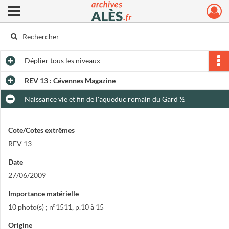
Ouvrir le menu déroulant
Archives municipales d'Alès
Déplier
tous les niveaux
REV 13 : Cévennes Magazine
Naissance vie et fin de l'aqueduc romain du Gard ½
Cote/Cotes extrêmes
REV 13
Date
27/06/2009
Importance matérielle
10 photo(s) ; n°1511, p.10 à 15
Origine