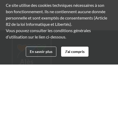
Ce site utilise des
cookies
techniques nécessaires à son
bon fonctionnement. Ils ne contiennent aucune donnée
personnelle et sont exemptés de consentements (Article
82 de la loi Informatique et Libertés).
Vous pouvez consulter les conditions générales
d’utilisation sur le lien ci-dessous.
En savoir plus
J'ai compris
Archives municipales d'Alès
4 boulevard Gambetta
30100 Alès
04 66 54 32 20
archives@ville-ales.fr