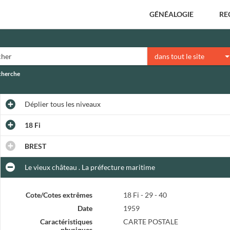
GÉNÉALOGIE
RE
dans tout le site
echerche
Déplier
tous les niveaux
18 Fi
BREST
Le vieux château . La préfecture maritime
Cote/Cotes extrêmes
18 Fi - 29 - 40
Date
1959
Caractéristiques
CARTE POSTALE
physiques