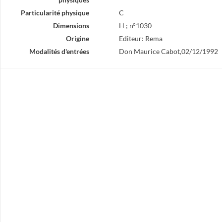
Particularité physique
C
Dimensions
H ; n°1030
Origine
Editeur: Rema
Modalités d'entrées
Don Maurice Cabot,02/12/1992