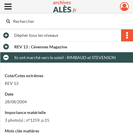
Ouvrir le menu déroulant
Archives municipales d'Alès
Déplier
tous les niveaux
REV 13 : Cévennes Magazine
Ils ont marché vers le soleil : RIMBAUD et STEVENSON
Cote/Cotes extrêmes
REV 13
Date
28/08/2004
Importance matérielle
3 photo(s) ; n°1259, p.15
Mots clés matières