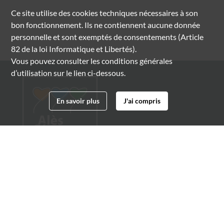
Ce site utilise des
cookies
techniques nécessaires à son
bon fonctionnement. Ils ne contiennent aucune donnée
personnelle et sont exemptés de consentements (Article
82 de la loi Informatique et Libertés).
Vous pouvez consulter les conditions générales
d’utilisation sur le lien ci-dessous.
En savoir plus
J'ai compris
Archives municipales d'Alès
4 boulevard Gambetta
30100 Alès
04 66 54 32 20
archives@ville-ales.fr