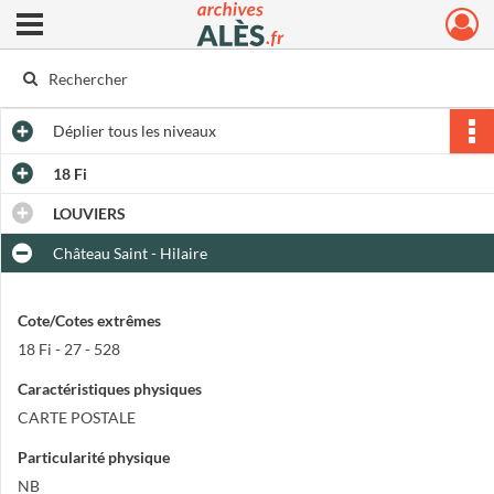
Ouvrir le menu déroulant
Archives municipales d'Alès
Déplier
tous les niveaux
18 Fi
LOUVIERS
Château Saint - Hilaire
Cote/Cotes extrêmes
18 Fi - 27 - 528
Caractéristiques physiques
CARTE POSTALE
Particularité physique
NB