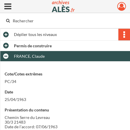
Ouvrir le menu déroulant
Archives municipales d'Alès
Déplier
tous les niveaux
Permis de construire
FRANCE, Claude
Cote/Cotes extrêmes
PC/34
Date
25/04/1963
Présentation du contenu
Chemin Serre du Levreau
30/3 21483
Date de l'accord: 07/06/1963