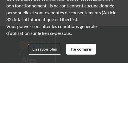
bon fonctionnement. Ils ne contiennent aucune donnée
personnelle et sont exemptés de consentements (Article
82 de la loi Informatique et Libertés).
Vous pouvez consulter les conditions générales
d’utilisation sur le lien ci-dessous.
En savoir plus
J'ai compris
Archives municipales d'Alès
4 boulevard Gambetta
30100 Alès
04 66 54 32 20
archives@ville-ales.fr