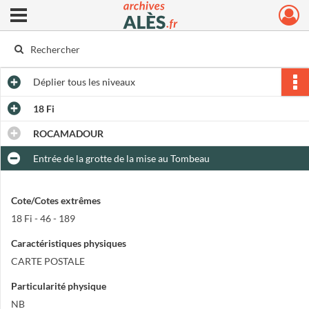
Ouvrir le menu déroulant
Archives municipales d'Alès
Déplier
tous les niveaux
18 Fi
ROCAMADOUR
Entrée de la grotte de la mise au Tombeau
Cote/Cotes extrêmes
18 Fi - 46 - 189
Caractéristiques physiques
CARTE POSTALE
Particularité physique
NB