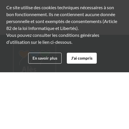
Ce site utilise des
cookies
techniques nécessaires à son
bon fonctionnement. Ils ne contiennent aucune donnée
personnelle et sont exemptés de consentements (Article
82 de la loi Informatique et Libertés).
Vous pouvez consulter les conditions générales
d’utilisation sur le lien ci-dessous.
En savoir plus
J'ai compris
Archives municipales d'Alès
4 boulevard Gambetta
30100 Alès
04 66 54 32 20
archives@ville-ales.fr