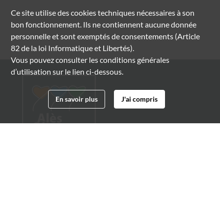
Ce site utilise des
cookies
techniques nécessaires à son
bon fonctionnement. Ils ne contiennent aucune donnée
personnelle et sont exemptés de consentements (Article
82 de la loi Informatique et Libertés).
Vous pouvez consulter les conditions générales
d’utilisation sur le lien ci-dessous.
En savoir plus
J'ai compris
Archives municipales d'Alès
4 boulevard Gambetta
30100 Alès
04 66 54 32 20
archives@ville-ales.fr