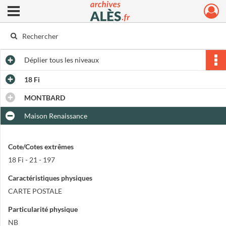
Ouvrir le menu déroulant
Archives municipales d'Alès
Déplier
tous les niveaux
18 Fi
MONTBARD
Maison Renaissance
Cote/Cotes extrêmes
18 Fi - 21 - 197
Caractéristiques physiques
CARTE POSTALE
Particularité physique
NB