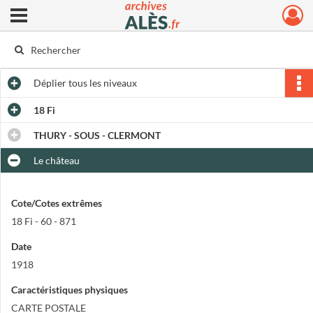
Ouvrir le menu déroulant
Archives municipales d'Alès
Déplier
tous les niveaux
18 Fi
THURY - SOUS - CLERMONT
Le château
Cote/Cotes extrêmes
18 Fi - 60 - 871
Date
1918
Caractéristiques physiques
CARTE POSTALE