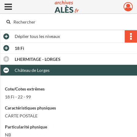
Ouvrir le menu déroulant
Archives municipales d'Alès
Déplier
tous les niveaux
18 Fi
LHERMITAGE - LORGES
Château de Lorges
Cote/Cotes extrêmes
18 Fi - 22 - 99
Caractéristiques physiques
CARTE POSTALE
Particularité physique
NB