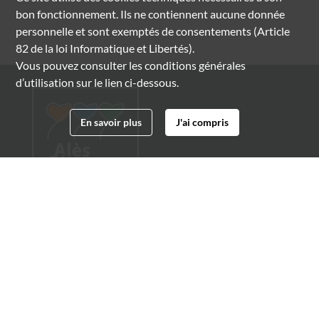
bon fonctionnement. Ils ne contiennent aucune donnée
personnelle et sont exemptés de consentements (Article
82 de la loi Informatique et Libertés).
Vous pouvez consulter les conditions générales
d’utilisation sur le lien ci-dessous.
En savoir plus
J'ai compris
Archives municipales d'Alès
4 boulevard Gambetta
30100 Alès
04 66 54 32 20
archives@ville-ales.fr