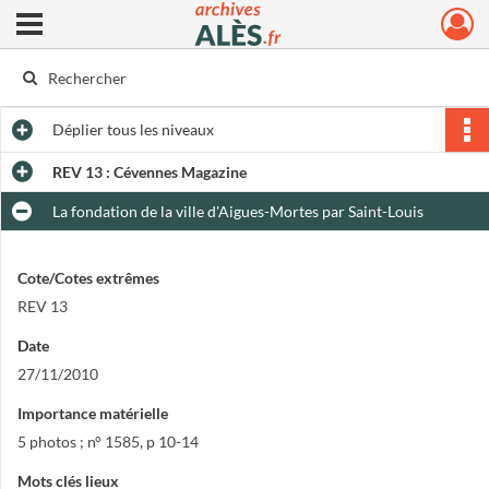
Ouvrir le menu déroulant
Archives municipales d'Alès
Déplier
tous les niveaux
REV 13 : Cévennes Magazine
La fondation de la ville d'Aigues-Mortes par Saint-Louis
Cote/Cotes extrêmes
REV 13
Date
27/11/2010
Importance matérielle
5 photos ; n° 1585, p 10-14
Mots clés lieux