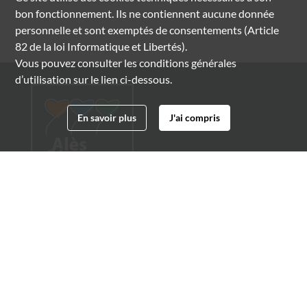
bon fonctionnement. Ils ne contiennent aucune donnée
personnelle et sont exemptés de consentements (Article
82 de la loi Informatique et Libertés).
Vous pouvez consulter les conditions générales
d’utilisation sur le lien ci-dessous.
En savoir plus
J'ai compris
Archives municipales d'Alès
4 boulevard Gambetta
30100 Alès
04 66 54 32 20
archives@ville-ales.fr