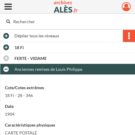
Ouvrir le menu déroulant
Archives municipales d'Alès
Déplier
tous les niveaux
18 Fi
FERTE - VIDAME
Anciennes remises de Louis Philippe
Cote/Cotes extrêmes
18 Fi - 28 - 346
Date
1904
Caractéristiques physiques
CARTE POSTALE