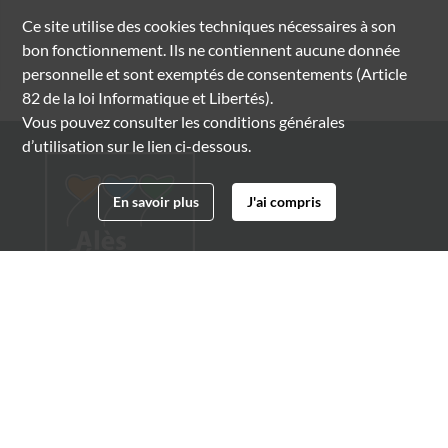
Ce site utilise des
cookies
techniques nécessaires à son
bon fonctionnement. Ils ne contiennent aucune donnée
personnelle et sont exemptés de consentements (Article
82 de la loi Informatique et Libertés).
Vous pouvez consulter les conditions générales
d’utilisation sur le lien ci-dessous.
En savoir plus
J'ai compris
Archives municipales d'Alès
4 boulevard Gambetta
30100 Alès
04 66 54 32 20
archives@ville-ales.fr