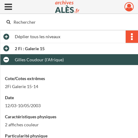
Ouvrir le menu déroulant
Archives municipales d'Alès
Déplier
tous les niveaux
2 Fi : Galerie 15
Gilles Coudour (l'Afrique)
Cote/Cotes extrêmes
2Fi Galerie 15-14
Date
12/03-10/05/2003
Caractéristiques physiques
2 affiches couleur
Particularité physique