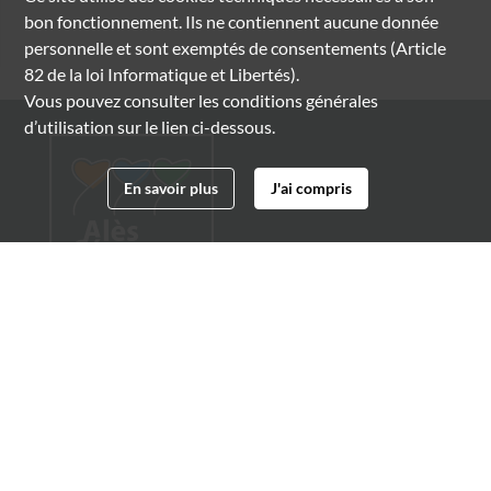
bon fonctionnement. Ils ne contiennent aucune donnée
personnelle et sont exemptés de consentements (Article
82 de la loi Informatique et Libertés).
Vous pouvez consulter les conditions générales
d’utilisation sur le lien ci-dessous.
En savoir plus
J'ai compris
Archives municipales d'Alès
4 boulevard Gambetta
30100 Alès
04 66 54 32 20
archives@ville-ales.fr