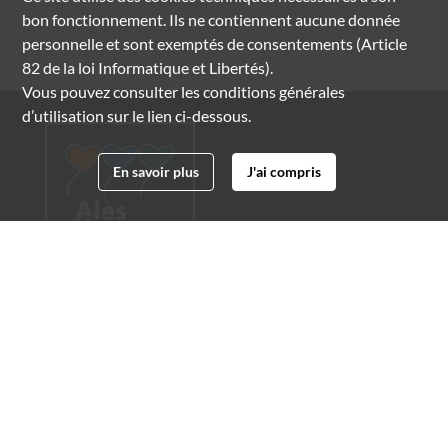
bon fonctionnement. Ils ne contiennent aucune donnée
personnelle et sont exemptés de consentements (Article
82 de la loi Informatique et Libertés).
Vous pouvez consulter les conditions générales
d’utilisation sur le lien ci-dessous.
En savoir plus
J'ai compris
Archives municipales d'Alès
4 boulevard Gambetta
30100 Alès
04 66 54 32 20
archives@ville-ales.fr