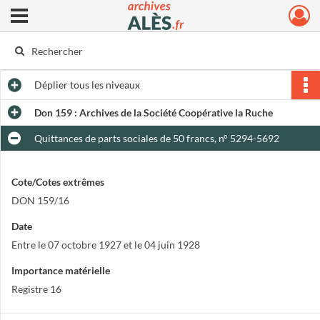
Ouvrir le menu déroulant
Archives municipales d'Alès
Déplier
tous les niveaux
Don 159 : Archives de la Société Coopérative la Ruche
Quittances de parts sociales de 50 francs, n° 5294-5692
Cote/Cotes extrêmes
DON 159/16
Date
Entre le 07 octobre 1927 et le 04 juin 1928
Importance matérielle
Registre 16