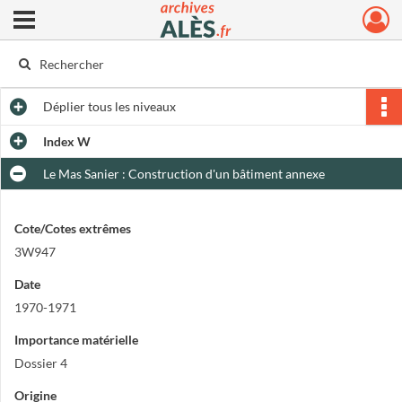
Ouvrir le menu déroulant
Archives municipales d'Alès
Déplier
tous les niveaux
Index W
Le Mas Sanier : Construction d'un bâtiment annexe
Cote/Cotes extrêmes
3W947
Date
1970-1971
Importance matérielle
Dossier 4
Origine