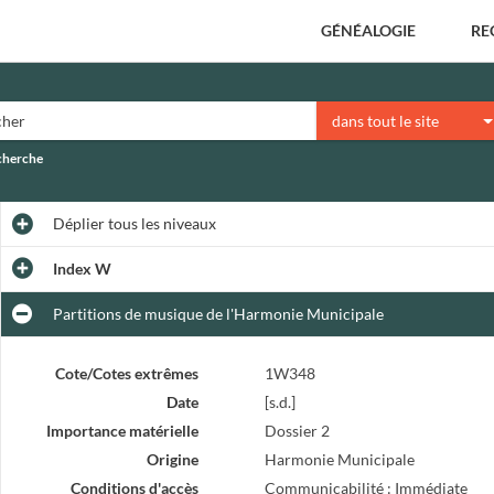
GÉNÉALOGIE
RE
dans tout le site
echerche
Déplier
tous les niveaux
Index W
Partitions de musique de l'Harmonie Municipale
Cote/Cotes extrêmes
1W348
Date
[s.d.]
Importance matérielle
Dossier 2
Origine
Harmonie Municipale
Conditions d'accès
Communicabilité : Immédiate