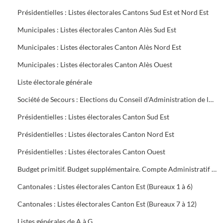
Présidentielles : Listes électorales Cantons Sud Est et Nord Est
Municipales : Listes électorales Canton Alès Sud Est
Municipales : Listes électorales Canton Alès Nord Est
Municipales : Listes électorales Canton Alès Ouest
Liste électorale générale
Société de Secours : Elections du Conseil d'Administration de la Société groupe sud des Houillères du Bassin des Cévennes (H.B.C.)
Présidentielles : Listes électorales Canton Sud Est
Présidentielles : Listes électorales Canton Nord Est
Présidentielles : Listes électorales Canton Ouest
Budget primitif. Budget supplémentaire. Compte Administratif (C.A.). Annexes au budget
Cantonales : Listes électorales Canton Est (Bureaux 1 à 6)
Cantonales : Listes électorales Canton Est (Bureaux 7 à 12)
Listes générales de A à G