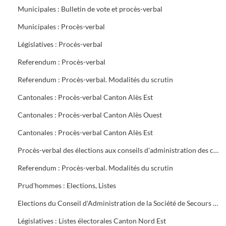
Municipales : Bulletin de vote et procès-verbal
Municipales : Procès-verbal
Législatives : Procès-verbal
Referendum : Procès-verbal
Referendum : Procès-verbal. Modalités du scrutin
Cantonales : Procès-verbal Canton Alès Est
Cantonales : Procès-verbal Canton Alès Ouest
Cantonales : Procès-verbal Canton Alès Est
Procès-verbal des élections aux conseils d'administration des caisses de Sécurité Sociale et d'Allocations familiales
Referendum : Procès-verbal. Modalités du scrutin
Prud'hommes : Elections, Listes
Elections du Conseil d'Administration de la Société de Secours Minière du groupe sud des Houillères du Bassin des Cévennes (H.B.C.)
Législatives : Listes électorales Canton Nord Est