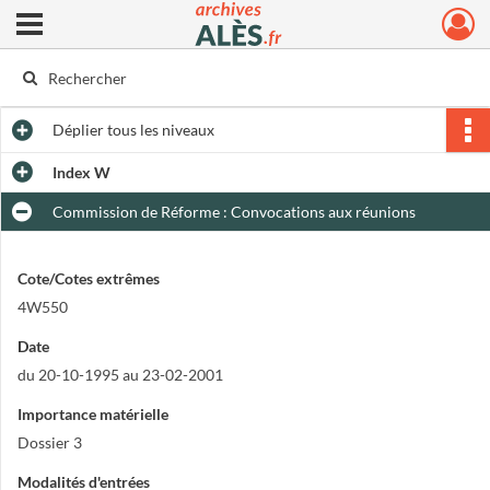
Ouvrir le menu déroulant
Archives municipales d'Alès
Déplier
tous les niveaux
Index W
Commission de Réforme : Convocations aux réunions
Cote/Cotes extrêmes
4W550
Date
du 20-10-1995 au 23-02-2001
Importance matérielle
Dossier 3
Modalités d'entrées