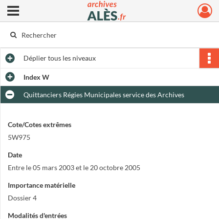
Ouvrir le menu déroulant
Archives municipales d'Alès
Déplier
tous les niveaux
Index W
Quittanciers Régies Municipales service des Archives
Cote/Cotes extrêmes
5W975
Date
Entre le 05 mars 2003 et le 20 octobre 2005
Importance matérielle
Dossier 4
Modalités d'entrées