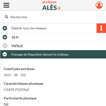
Ouvrir le menu déroulant
Archives municipales d'Alès
Déplier
tous les niveaux
18 Fi
VIZILLE
Passage de Napoléon devant le château
Cote/Cotes extrêmes
18 Fi - 38 - 150
Caractéristiques physiques
CARTE POSTALE
Particularité physique
NB