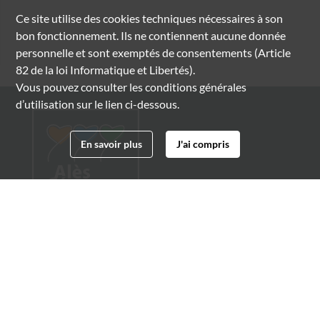
Ce site utilise des
cookies
techniques nécessaires à son
bon fonctionnement. Ils ne contiennent aucune donnée
personnelle et sont exemptés de consentements (Article
82 de la loi Informatique et Libertés).
Vous pouvez consulter les conditions générales
d’utilisation sur le lien ci-dessous.
En savoir plus
J'ai compris
Archives municipales d'Alès
4 boulevard Gambetta
30100 Alès
04 66 54 32 20
archives@ville-ales.fr