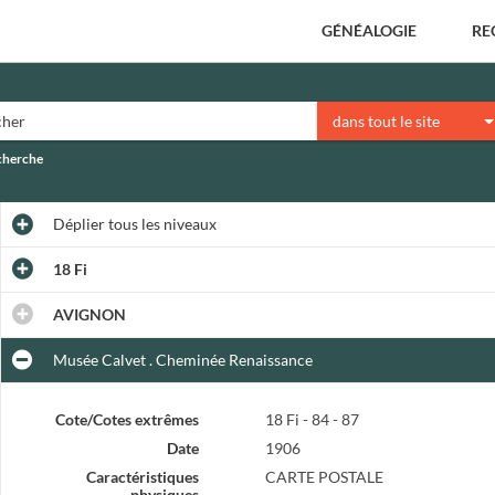
GÉNÉALOGIE
RE
dans tout le site
echerche
Déplier
tous les niveaux
18 Fi
AVIGNON
Musée Calvet . Cheminée Renaissance
Cote/Cotes extrêmes
18 Fi - 84 - 87
Date
1906
Caractéristiques
CARTE POSTALE
physiques