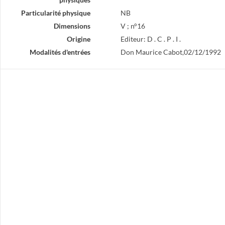
Particularité physique
NB
Dimensions
V ; n°16
Origine
Editeur: D . C . P . I .
Modalités d'entrées
Don Maurice Cabot,02/12/1992